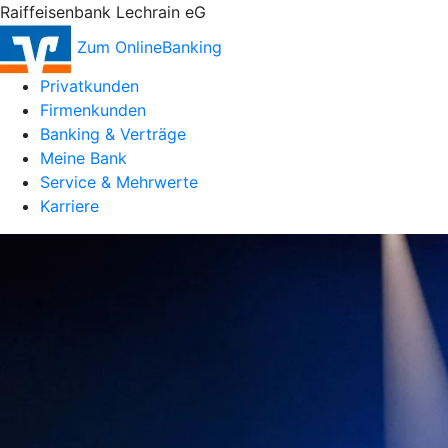
Raiffeisenbank Lechrain eG
Zum OnlineBanking
Privatkunden
Firmenkunden
Banking & Verträge
Meine Bank
Service & Mehrwerte
Karriere