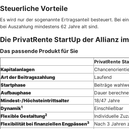
Steuerliche Vorteile
Es wird nur der sogenannte Ertragsanteil besteuert. Bei ein
bei Auszahlung mindestens 62 Jahre alt sind.
Die PrivatRente StartUp der Allianz im
Das passende Produkt für Sie
PrivatRente Sta
Kapitalanlagen
Chancenorienti
Art der Beitragszahlung
Laufend
Startphase
Beiträge wahlwe
Aufbauphase
Dauer berechnet
Mindest-/Höchsteintrittsalter
18/47 Jahre
1
Dynamik
Einschließbar
2
Flexible Gestaltung
Individuelle Zu
3
Flexibilität bei finanziellen Engpässen
Nach 3 Jahren 