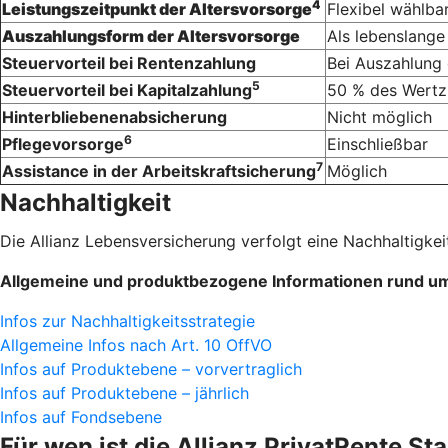
4
Leistungszeitpunkt der Altersvorsorge
Flexibel wählba
Auszahlungsform der Altersvorsorge
Als lebenslange
Steuervorteil bei Rentenzahlung
Bei Auszahlung 
5
Steuervorteil bei Kapitalzahlung
50 % des Wertz
Hinterbliebenenabsicherung
Nicht möglich
6
Pflegevorsorge
Einschließbar
7
Assistance in der Arbeitskraftsicherung
Möglich
Nachhaltigkeit
Die Allianz Lebensversicherung verfolgt eine Nachhaltigkeit
Allgemeine und produktbezogene Informationen rund um 
Infos zur Nachhaltigkeitsstrategie
Allgemeine Infos nach Art. 10 OffVO
Infos auf Produktebene – vorvertraglich
Infos auf Produktebene – jährlich
Infos auf Fondsebene
Für wen ist die Allianz Privat­Rente S